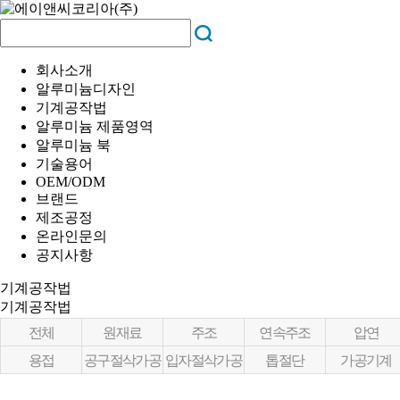
회사소개
알루미늄디자인
기계공작법
알루미늄 제품영역
알루미늄 북
기술용어
OEM/ODM
브랜드
제조공정
온라인문의
공지사항
기계공작법
기계공작법
전체
원재료
주조
연속주조
압연
용접
공구절삭가공
입자절삭가공
톱절단
가공기계