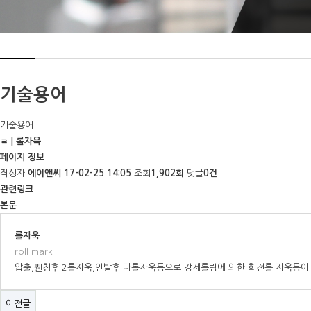
기술용어
기술용어
ㄹ | 롤자욱
페이지 정보
작성자
에이앤씨
17-02-25 14:05
조회
1,902회
댓글
0건
관련링크
본문
롤자욱
roll mark
압출,퀜칭후 2롤자욱,인발후 다롤자욱등으로 강제롤링에 의한 회전롤 자욱등이 
이전글